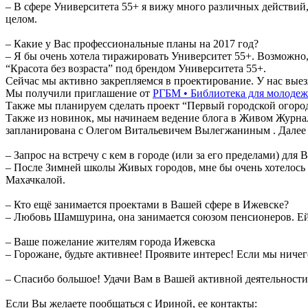
– В сфере Университета 55+ я вижу много различных действий,
целом.
– Какие у Вас профессиональные планы на 2017 год?
– Я бы очень хотела тиражировать Университет 55+. Возможно
“Красота без возраста” под брендом Университета 55+.
Сейчас мы активно закрепляемся в проектирование. У нас вые
Мы получили приглашение от
РГБМ • Библиотека для молоде
Также мы планируем сделать проект “Первый городской огород
Также из новинок, мы начинаем ведение блога в Живом Журнале
запланирована с Олегом Витальевичем Вылегжаниным . Далее бу
– Запрос на встречу с кем в городе (или за его пределами) для
– После Зимней школы Живых городов, мне бы очень хотелось п
Махачкалой.
– Кто ещё занимается проектами в Вашей сфере в Ижевске?
– Любовь Шамшурина, она занимается союзом пенсионеров. Ей
– Ваше пожелание жителям города Ижевска
– Горожане, будьте активнее! Проявите интерес! Если мы ничего
– Спасибо большое! Удачи Вам в Вашей активной деятельности
Если Вы желаете пообщаться с Ириной, ее контакты: