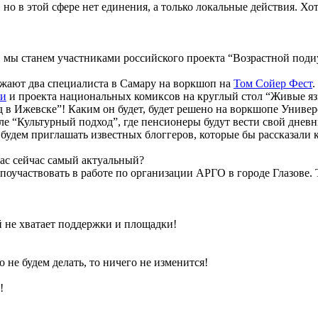
 но в этой сфере нет единения, а только локальные действия. Х
, мы станем участниками российского проекта “Возрастной под
зжают два специалиста в Самару на воркшоп на
Том Сойер Фест
.
жи
и проекта национальных комиксов на круглый стол “Живые яз
 в Ижевске”! Каким он будет, будет решено на воркшопе Универ
 “Культурный подход”, где пенсионеры будут вести свой дневник
дем приглашать известных блоггеров, которые бы рассказали ка
 Вас сейчас самый актуальный?
оучаствовать в работе по организации АРГО в городе Глазове. 
 не хватает поддержки и площадки!
 не будем делать, то ничего не изменится!
!