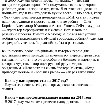
– В 2000 году мы начали проект «Фанлайф» – первый
интернет-журнал города. Мы подумали, что те, кто хорошо
работает, должны хорошо отдыхать. Для этого они должны
понимать, где и как это делать лучше всего. Было время, когда
«Фан» был практически полноценным СМИ, статьи писали
наши сотрудники и просто талантливые ребята — Олег
Корбен, Александр Юминов и Антон Янцен. Сейчас журнал
— агрегатор мероприятий в Ижевске. Есть планы по
развитию проекта. Вместе с Nosorog Studio мы выпустили
мобильное приложение с афишей городских событий, сделали
очередной, уже пятый, редизайн сайта и рассылки.
Кино люблю, особенно фильмы, в которых герою для
достижения цели приходится измениться, пересмотреть свои
взгляды и понять, что он способен на большее, и картины, в
которых чудесный мир идет рука об руку с миром
обыденным. «Невероятная жизнь Уолтера Митти», «Куда
приводят мечты» и «Большая рыба» — как раз такое кино.
– Какие у вас приоритеты на 2017 год?
– Научиться ценить себя, свое время, свои отношения и
знания.
– Какие у вас профессиональные планы на 2017 год?
– В 2017 году мы хотим привести нашу деятельность в