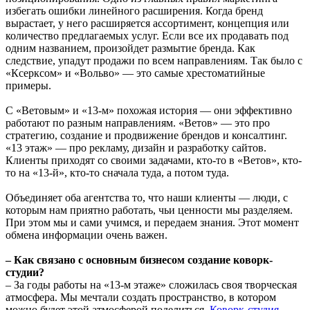
избегать ошибки линейного расширения. Когда бренд
вырастает, у него расширяется ассортимент, концепция или
количество предлагаемых услуг. Если все их продавать под
одним названием, произойдет размытие бренда. Как
следствие, упадут продажи по всем направлениям. Так было с
«Ксерксом» и «Вольво» — это самые хрестоматийные
примеры.
С «Ветовым» и «13-м» похожая история — они эффективно
работают по разным направлениям. «Ветов» — это про
стратегию, создание и продвижение брендов и консалтинг.
«13 этаж» — про рекламу, дизайн и разработку сайтов.
Клиенты приходят со своими задачами, кто-то в «Ветов», кто-
то на «13-й», кто-то сначала туда, а потом туда.
Объединяет оба агентства то, что наши клиенты — люди, с
которым нам приятно работать, чьи ценности мы разделяем.
При этом мы и сами учимся, и передаем знания. Этот момент
обмена информации очень важен.
– Как связано с основным бизнесом создание коворк-
студии?
– За годы работы на «13-м этаже» сложилась своя творческая
атмосфера. Мы мечтали создать пространство, в котором
можно будет этой атмосферой поделиться.
Коворк-студия