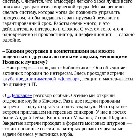
систему. Считается, что атмосфера легкого хаоса лучше всего
подходит для развития творческой среды. Мы же решили
сделать систему, которая могла бы позволить управлять
процессом, чтобы выдавать гарантируемый результат в
гарантированный срок. Работы очень много, и это
действительно интересно и сложно. С учетом того, что я
одновременно и прокрастинатор, и перфекционист — сложно
вдвойне.
– Какими ресурсами и компетенциями вы можете
поделиться с другими активными людьми, меняющими
Ижевск к лучшему?
– Наш ресурс — площадка «Библиóтики». Она объединяет
активных горожан по интересам. Здесь проходят встречи
клуба предпринимателей «Деловар»
, лекции и мастер-классы
по дизайну и IT.
О
«Деловаре»
разговор особый. Осенью мы открыли
отделение клуба в Ижевске. Раз в две недели проводим
встречи — одну открытую и одну закрытую. На открытые
встречи приглашаем интересных спикеров. У нас в гостях
были Андрей Гейко, Константин Макаров, Игорь Шадрин.
Закрытые встречи проходят в формате мозговых штурмов —
это интенсивные сессии, на которых решаются реальные
задачи бизнеса участников клуба.