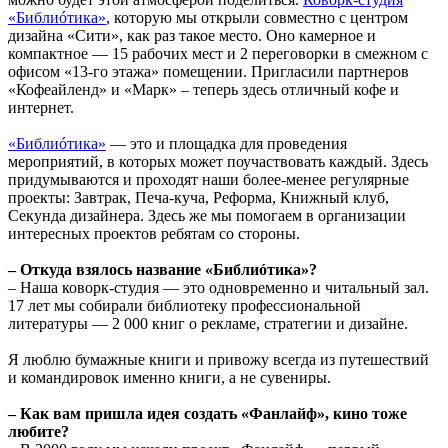
«Библиóтика»
, которую мы открыли совместно с центром
дизайна «Сити», как раз такое место. Оно камерное и
компактное — 15 рабочих мест и 2 переговорки в смежном с
офисом «13-го этажа» помещении. Пригласили партнеров
«Кофеайленд» и «Марк» – теперь здесь отличный кофе и
интернет.
«Библиóтика»
— это и площадка для проведения
мероприятий, в которых может поучаствовать каждый. Здесь
придумываются и проходят наши более-менее регулярные
проекты: Завтрак, Печа-куча, Реформа, Книжный клуб,
Секунда дизайнера. Здесь же мы помогаем в организации
интересных проектов ребятам со стороны.
– Откуда взялось название «Библиóтика»?
– Наша коворк-студия — это одновременно и читальный зал.
17 лет мы собирали библиотеку профессиональной
литературы — 2 000 книг о рекламе, стратегии и дизайне.
Я люблю бумажные книги и привожу всегда из путешествий
и командировок именно книги, а не сувениры.
– Как вам пришла идея создать «Фанлайф», кино тоже
любите?