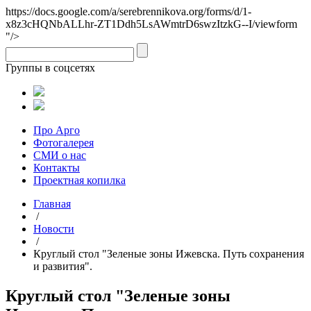
https://docs.google.com/a/serebrennikova.org/forms/d/1-
x8z3cHQNbALLhr-ZT1Ddh5LsAWmtrD6swzItzkG--I/viewform
"/>
Группы в соцсетях
Про Арго
Фотогалерея
СМИ о нас
Контакты
Проектная копилка
Главная
/
Новости
/
Круглый стол "Зеленые зоны Ижевска. Путь сохранения
и развития".
Круглый стол "Зеленые зоны