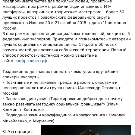
предпринимательства для пожилых людей, проектные
мастерские, программы реабилитации инвалидов, ИТ-
платформы,
коворкинги и творческие мастерские – более 50
лучших проектов Приволжского федерального округа
приезжают в Ижевск 20 и 21 октября 2018 года из 11 регионов
России.
В программе: презентации социальных технологий, лекции от 5
федеральных экспертов. Приходите и познакомьтесь с авторами
лучших социальных инициатив лично. Откройте 50 новых
возможностей для развития себя и своей территории. Полный
список проектов-участников можно увидеть на
сайте
соцфраншиза.рф
Традиционно для наших проектов - выступили крутейшие
спикеры-эксперты:
- Позитивные и негативные тренды в работе с сиротами и
несовершеннолетними группы риска (Александр Гезалов, г.
Москва).
- Панельная дискуссия «Тиражирование добрых дел: почему
важно развивать методику социальной франшизы?» (Илья.
Конжин, г. Кострома)
- Подводные камни краудфандинга и краудсорсинга ( Николай
Михайленко, г. Мурманск)
© Ассоциация