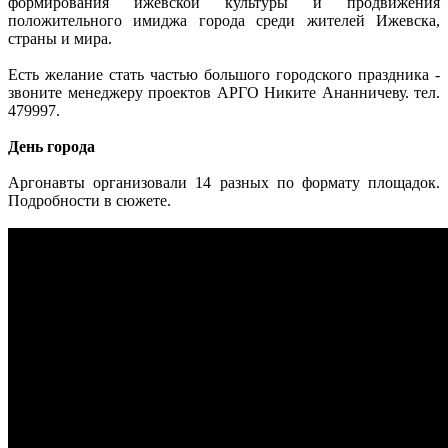
формирования ижевской культуры и продвижения
положительного имиджа города среди жителей Ижевска,
страны и мира.
Есть желание стать частью большого городского праздника -
звоните менеджеру проектов АРГО Никите Ананничеву. тел.
479997.
День города
Аргонавты организовали 14 разных по формату площадок.
Подробности в сюжете.